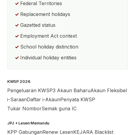
Federal Territories
Replacement holidays
Gazetted status
Employment Act context
School holiday distinction
Individual holiday entities
KWSP 2026
Pengeluaran KWSP
3 Akaun Baharu
Akaun Fleksibel
i-Saraan
Daftar i-Akaun
Penyata KWSP
Tukar Nombor
Semak guna IC
JPJ + Lesen Memandu
KPP Gabungan
Renew Lesen
KEJARA Blacklist