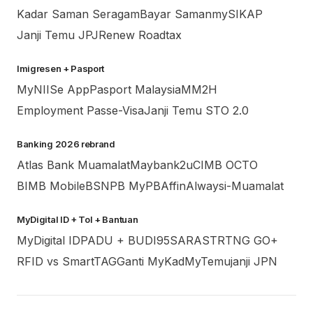
Kadar Saman Seragam
Bayar Saman
mySIKAP
Janji Temu JPJ
Renew Roadtax
Imigresen + Pasport
MyNIISe App
Pasport Malaysia
MM2H
Employment Pass
e-Visa
Janji Temu STO 2.0
Banking 2026 rebrand
Atlas Bank Muamalat
Maybank2u
CIMB OCTO
BIMB Mobile
BSN
PB MyPB
AffinAlways
i-Muamalat
MyDigital ID + Tol + Bantuan
MyDigital ID
PADU + BUDI95
SARA
STR
TNG GO+
RFID vs SmartTAG
Ganti MyKad
MyTemujanji JPN