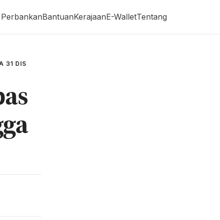
Perbankan
Bantuan
Kerajaan
E-Wallet
Tentang
A 31 DIS
bas
gga