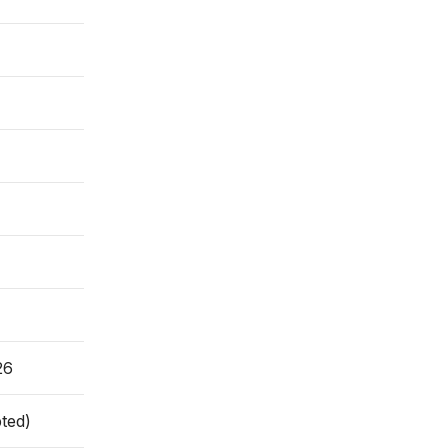
26
ted)