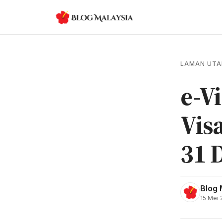
LAMAN UT
e-V
Vis
31 
Blog 
15 Mei