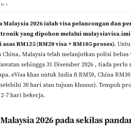
AN
sa Malaysia 2026 ialah visa pelancongan dan p
ktronik yang dipohon melalui malaysiavisa.im
i asas RM125 (RM20 visa + RM105 proses).
Untu
 China, Malaysia telah melanjutkan polisi bebas 
 lawatan sehingga 31 Disember 2026 , tiada perl
-apa. eVisa khas untuk India fi RM50, China RM30
melebihi 30 hari atau tujuan khusus). Tempoh pr
2-7 hari bekerja.
 Malaysia 2026 pada sekilas panda