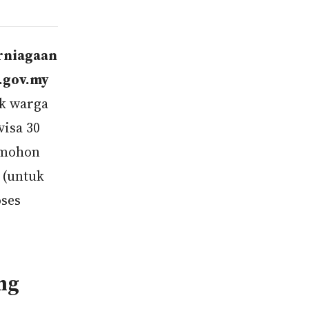
erniagaan
i.gov.my
k warga
visa 30
u mohon
 (untuk
oses
ng