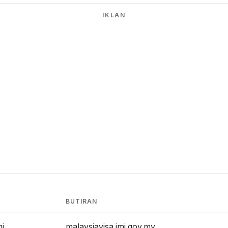
IKLAN
BUTIRAN
mi
malaysiavisa.imi.gov.my