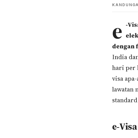
KANDUNG
e
-Vi
ele
dengan f
India dan
hari per
visa apa
lawatan 
standard 
e-Visa