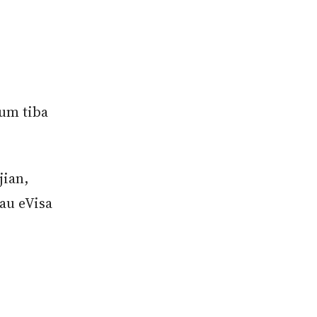
lum tiba
jian,
au eVisa