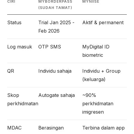
CIRI
MYBORDERPASS
MYNIISE
(SUDAH TAMAT)
Status
Trial Jan 2025 -
Aktif & permanent
Feb 2026
Log masuk
OTP SMS
MyDigital ID
biometric
QR
Individu sahaja
Individu + Group
(keluarga)
Skop
Autogate sahaja
~90%
perkhidmatan
perkhidmatan
imigresen
MDAC
Berasingan
Terbina dalam app