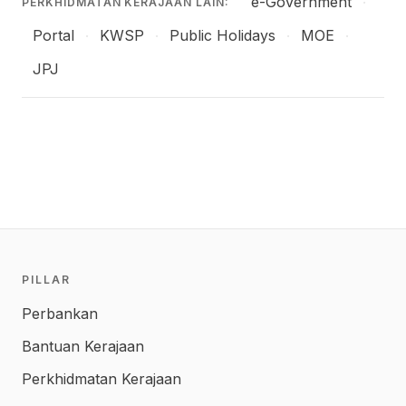
e-Government
·
PERKHIDMATAN KERAJAAN LAIN:
Portal
KWSP
Public Holidays
MOE
·
·
·
·
JPJ
PILLAR
Perbankan
Bantuan Kerajaan
Perkhidmatan Kerajaan