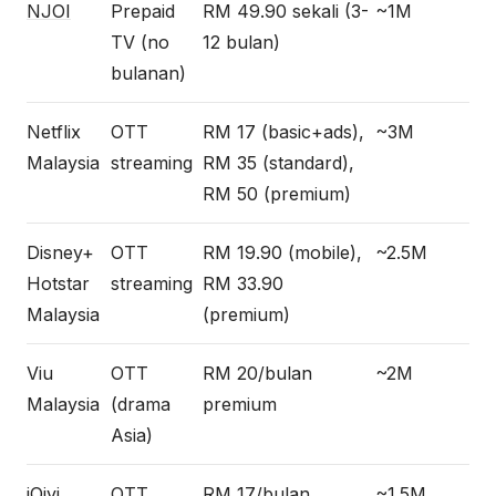
NJOI
Prepaid
RM 49.90 sekali (3-
~1M
TV (no
12 bulan)
bulanan)
Netflix
OTT
RM 17 (basic+ads),
~3M
Malaysia
streaming
RM 35 (standard),
RM 50 (premium)
Disney+
OTT
RM 19.90 (mobile),
~2.5M
Hotstar
streaming
RM 33.90
Malaysia
(premium)
Viu
OTT
RM 20/bulan
~2M
Malaysia
(drama
premium
Asia)
iQiyi
OTT
RM 17/bulan
~1.5M