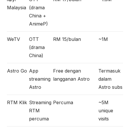
Malaysia
(drama
China +
AnimeP)
WeTV
OTT
RM 15/bulan
~1M
(drama
China)
Astro Go
App
Free dengan
Termasuk
streaming
langganan Astro
dalam
Astro
Astro subs
RTM Klik
Streaming
Percuma
~5M
RTM
unique
percuma
visits