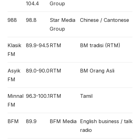
104.4
Group
988
98.8
Star Media
Chinese / Cantonese
Group
Klasik
89.9-94.5
RTM
BM tradisi (RTM)
FM
Asyik
89.0-90.0
RTM
BM Orang Asli
FM
Minnal
96.3-100.1
RTM
Tamil
FM
BFM
89.9
BFM Media
English business / talk
radio