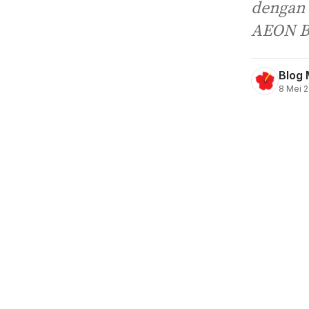
dengan 
AEON Ba
Blog 
8 Mei 