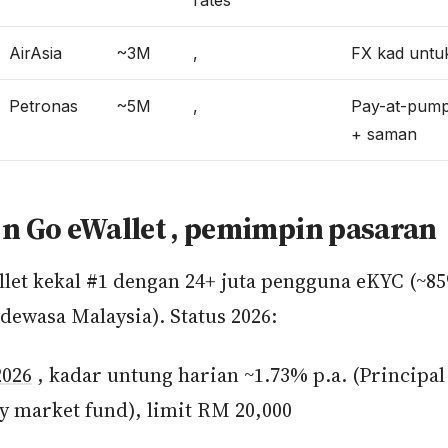
rates
AirAsia
~3M
,
FX kad untuk
Petronas
~5M
,
Pay-at-pump
+ saman
 n Go eWallet , pemimpin pasaran
let kekal #1 dengan 24+ juta pengguna eKYC (~8
dewasa Malaysia). Status 2026:
2026
, kadar untung harian ~1.73% p.a. (Principal
 market fund), limit RM 20,000