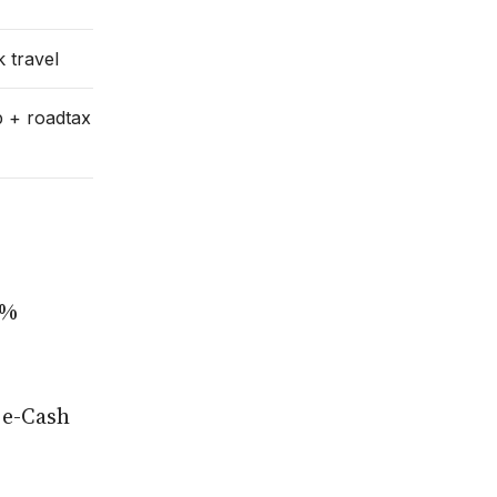
 travel
 + roadtax
5%
 e-Cash