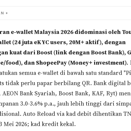
AN
ran e-wallet Malaysia 2026 didominasi oleh To
llet (24 juta eKYC users, 20M+ aktif), dengan
an kuat dari Boost (link dengan Boost Bank),
de/food), dan ShopeePay (Money+ investment).
tukan semua e-wallet di bawah satu standard "Pi
s tidak perlu papar berbilang QR. Bank digital 
 AEON Bank Syariah, Boost Bank, KAF, Ryt) me
mpanan 3.0-3.6% p.a., jauh lebih tinggi dari sim
disional. Auto Reload via kad debit dihentikan T
3 Mei 2026; kad kredit kekal.