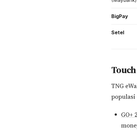
(Maybank)
BigPay
Setel
Touch
TNG eWal
populasi 
GO+ 
money