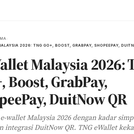
AMA
›
ALAYSIA 2026: TNG GO+, BOOST, GRABPAY, SHOPEEPAY, DUIT
allet Malaysia 2026:
, Boost, GrabPay,
peePay, DuitNow QR
 e-wallet Malaysia 2026 dengan kadar sim
an integrasi DuitNow QR. TNG eWallet keka