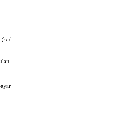
)
 (kad
ulan
bayar