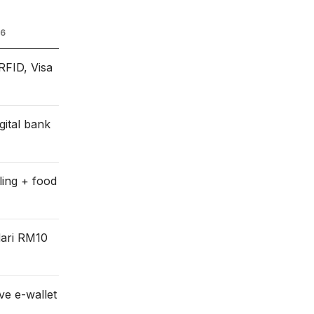
6
RFID, Visa
ital bank
ling + food
dari RM10
ve e-wallet