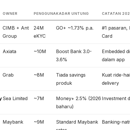
OWNER
PENGGUNA
KADAR UNTUNG
CATATAN 202
CIMB + Ant
24M
GO+ ~1.73% p.a.
#1 pasaran, 
Group
eKYC
Card
Axiata
~10M
Boost Bank 3.0-
Embedded dig
3.6%
dalam app
Grab
~8M
Tiada savings
Kuat ride-hai
produk
delivery
y
Sea Limited
~7M
Money+ 2.5% (2026
Investment 
baharu)
Maybank
~9M
Standard Maybank
Banking-nati