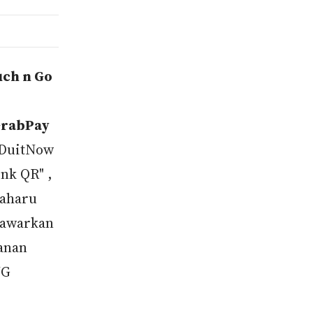
uch n Go
 GrabPay
DuitNow
nk QR" ,
baharu
nawarkan
panan
NG