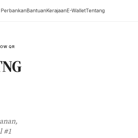
Perbankan
Bantuan
Kerajaan
E-Wallet
Tentang
NOW QR
 TNG
panan,
l #1