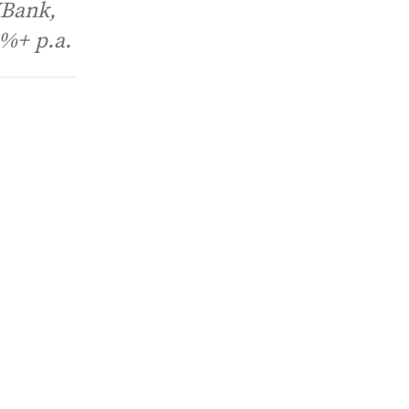
XBank,
%+ p.a.