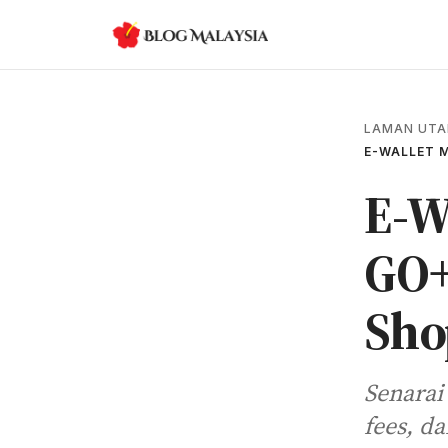
LAMAN UT
E-WALLET M
E-W
GO+
Sho
Senarai
fees, d