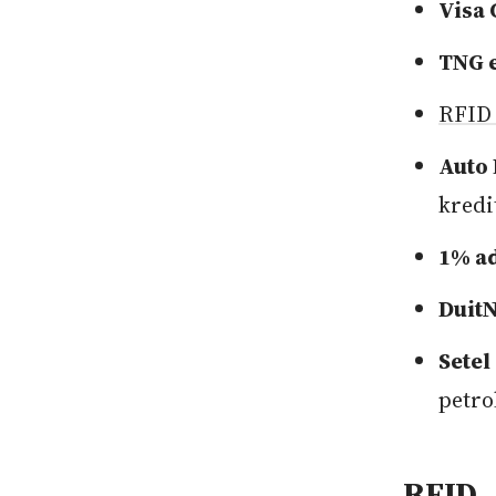
Visa
TNG 
RFID
Auto 
kredi
1% a
Duit
Setel
petro
RFID ,