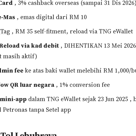
 Card
, 3% cashback overseas (sampai 31 Dis 2026
e-Mas
, emas digital dari RM 10
 Tag
, RM 35 self-fitment, reload via TNG eWallet
Reload via kad debit
, DIHENTIKAN 13 Mei 2026
t masih aktif)
dmin fee
ke atas baki wallet melebihi RM 1,000/b
Now QR luar negara
, 1% conversion fee
 mini-app
dalam TNG eWallet sejak 23 Jun 2025 , 
l Petronas tanpa Setel app
 Tol Lebuhraya