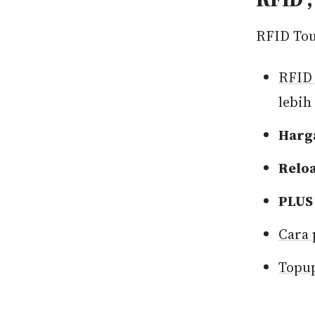
RFID Touc
RFID
lebih
Harg
Relo
PLUS
Cara 
Topup