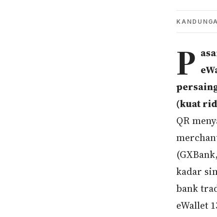
KANDUNG
P
asa
eWa
persaing
(kuat ri
QR menya
merchant
(GXBank,
kadar si
bank tra
eWallet 1