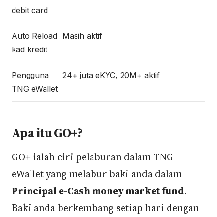
debit card
Auto Reload
Masih aktif
kad kredit
Pengguna
24+ juta eKYC, 20M+ aktif
TNG eWallet
Apa itu GO+?
GO+ ialah ciri pelaburan dalam TNG
eWallet yang melabur baki anda dalam
Principal e-Cash money market fund
.
Baki anda berkembang setiap hari dengan