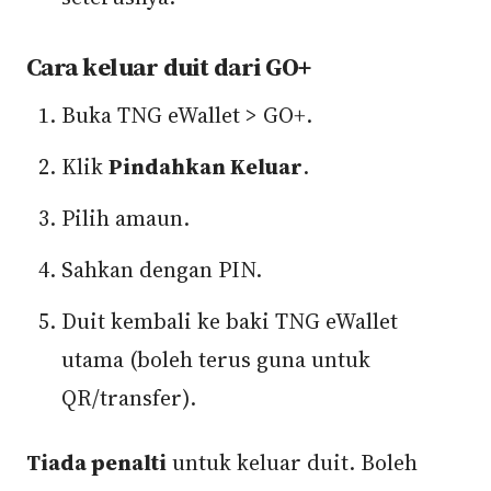
Cara keluar duit dari GO+
Buka TNG eWallet > GO+.
Klik
Pindahkan Keluar
.
Pilih amaun.
Sahkan dengan PIN.
Duit kembali ke baki TNG eWallet
utama (boleh terus guna untuk
QR/transfer).
Tiada penalti
untuk keluar duit. Boleh