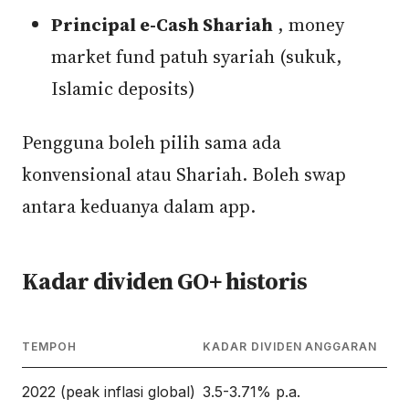
Principal e-Cash Shariah
, money
market fund patuh syariah (sukuk,
Islamic deposits)
Pengguna boleh pilih sama ada
konvensional atau Shariah. Boleh swap
antara keduanya dalam app.
Kadar dividen GO+ historis
TEMPOH
KADAR DIVIDEN ANGGARAN
2022 (peak inflasi global)
3.5-3.71% p.a.