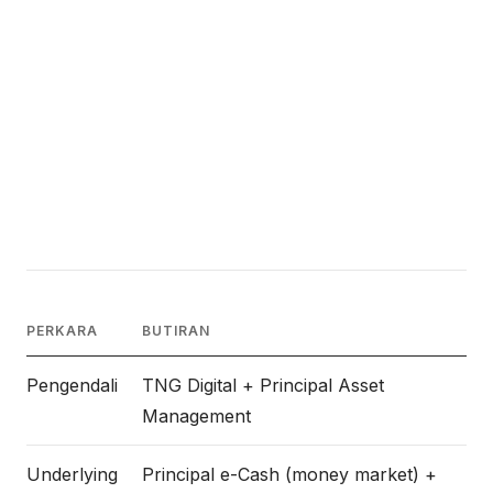
PERKARA
BUTIRAN
Pengendali
TNG Digital + Principal Asset
Management
Underlying
Principal e-Cash (money market) +