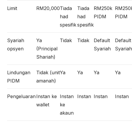
Limit
RM20,000
Tiada
Tiada
RM250k
RM250
had
had
PIDM
PIDM
spesifik
spesifik
Syariah
Ya
Tidak
Tidak
Default
Default
opsyen
(Principal
Syariah
Syariah
Shariah)
Lindungan
Tidak (unit
Ya
Ya
Ya
Ya
PIDM
amanah)
Pengeluaran
Instan ke
Instan
Instan
Instan
Instan
wallet
ke
akaun