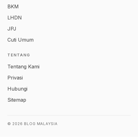
BKM
LHDN
JPJ
Cuti Umum
TENTANG
Tentang Kami
Privasi
Hubungi
Sitemap
© 2026 BLOG MALAYSIA