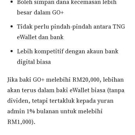
Boleh simpan dana kecemasan lebih
besar dalam GO+
Tidak perlu pindah-pindah antara TNG
eWallet dan bank
Lebih kompetitif dengan akaun bank
digital biasa
Jika baki GO+ melebihi RM20,000, lebihan
akan terus dalam baki eWallet biasa (tanpa
dividen, tetapi tertakluk kepada yuran
admin 1% bulanan untuk melebihi
RM1,000).