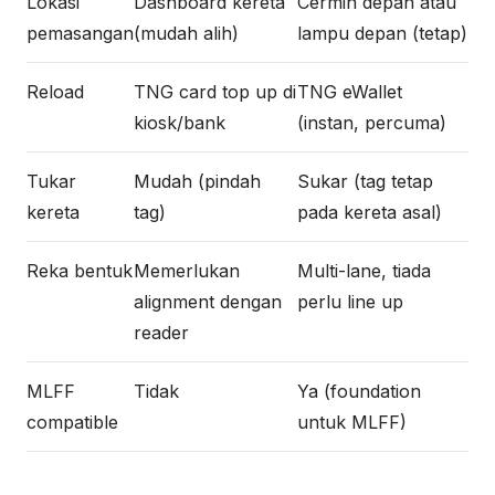
Lokasi
Dashboard kereta
Cermin depan atau
pemasangan
(mudah alih)
lampu depan (tetap)
Reload
TNG card top up di
TNG eWallet
kiosk/bank
(instan, percuma)
Tukar
Mudah (pindah
Sukar (tag tetap
kereta
tag)
pada kereta asal)
Reka bentuk
Memerlukan
Multi-lane, tiada
alignment dengan
perlu line up
reader
MLFF
Tidak
Ya (foundation
compatible
untuk MLFF)