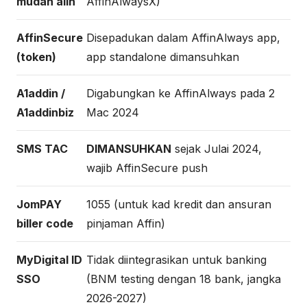
mudah alih
AffinAlwaysX)
AffinSecure
Disepadukan dalam AffinAlways app,
(token)
app standalone dimansuhkan
A1addin /
Digabungkan ke AffinAlways pada 2
A1addinbiz
Mac 2024
SMS TAC
DIMANSUHKAN
sejak Julai 2024,
wajib AffinSecure push
JomPAY
1055 (untuk kad kredit dan ansuran
biller code
pinjaman Affin)
MyDigital ID
Tidak diintegrasikan untuk banking
SSO
(BNM testing dengan 18 bank, jangka
2026-2027)