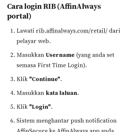
Cara login RIB (AffinAlways
portal)
Lawati
rib.affinalways.com/retail/
dari
pelayar web.
Masukkan
Username
(yang anda set
semasa First Time Login).
Klik
"Continue"
.
Masukkan
kata laluan
.
Klik
"Login"
.
Sistem menghantar push notification
AffinSecure ke AffinAlways app anda