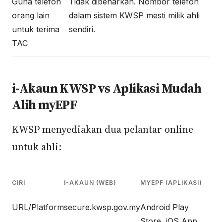
Guna telefon
Tidak dibenarkan. Nombor telefon
orang lain
dalam sistem KWSP mesti milik ahli
untuk terima
sendiri.
TAC
i-Akaun KWSP vs Aplikasi Mudah
Alih myEPF
KWSP menyediakan dua pelantar online
untuk ahli:
CIRI
I-AKAUN (WEB)
MYEPF (APLIKASI)
URL/Platform
secure.kwsp.gov.my
Android Play
Store, iOS App