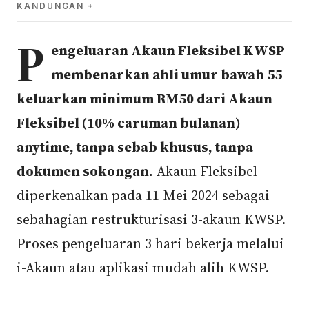
KANDUNGAN
P
engeluaran Akaun Fleksibel KWSP
membenarkan ahli umur bawah 55
keluarkan minimum RM50 dari Akaun
Fleksibel (10% caruman bulanan)
anytime, tanpa sebab khusus, tanpa
dokumen sokongan.
Akaun Fleksibel
diperkenalkan pada 11 Mei 2024 sebagai
sebahagian restrukturisasi 3-akaun KWSP.
Proses pengeluaran 3 hari bekerja melalui
i-Akaun atau aplikasi mudah alih KWSP.