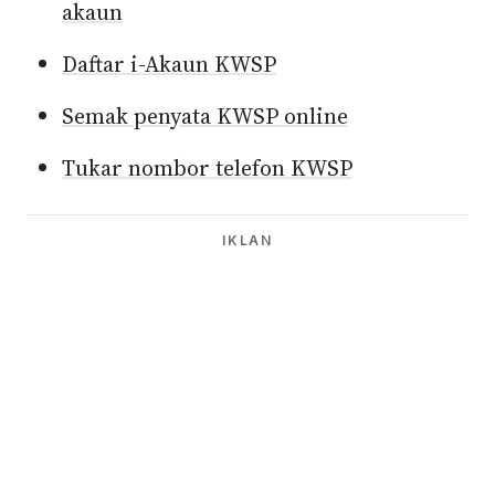
akaun
Daftar i-Akaun KWSP
Semak penyata KWSP online
Tukar nombor telefon KWSP
IKLAN