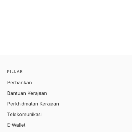
PILLAR
Perbankan
Bantuan Kerajaan
Perkhidmatan Kerajaan
Telekomunikasi
E-Wallet