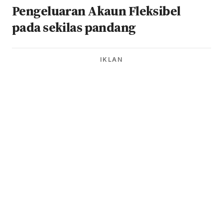
Pengeluaran Akaun Fleksibel
pada sekilas pandang
IKLAN