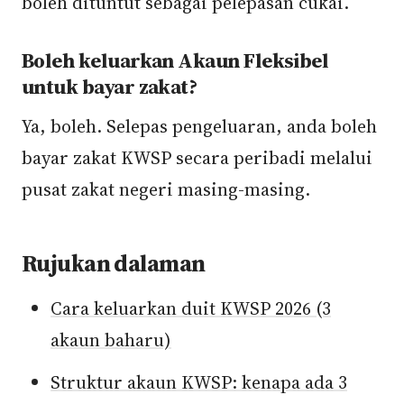
boleh dituntut sebagai pelepasan cukai.
Boleh keluarkan Akaun Fleksibel
untuk bayar zakat?
Ya, boleh. Selepas pengeluaran, anda boleh
bayar zakat KWSP secara peribadi melalui
pusat zakat negeri masing-masing.
Rujukan dalaman
Cara keluarkan duit KWSP 2026 (3
akaun baharu)
Struktur akaun KWSP: kenapa ada 3