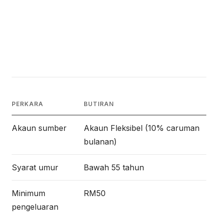
PERKARA
BUTIRAN
Akaun sumber
Akaun Fleksibel (10% caruman
bulanan)
Syarat umur
Bawah 55 tahun
Minimum
RM50
pengeluaran