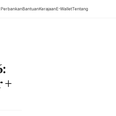
Perbankan
Bantuan
Kerajaan
E-Wallet
Tentang
:
r +