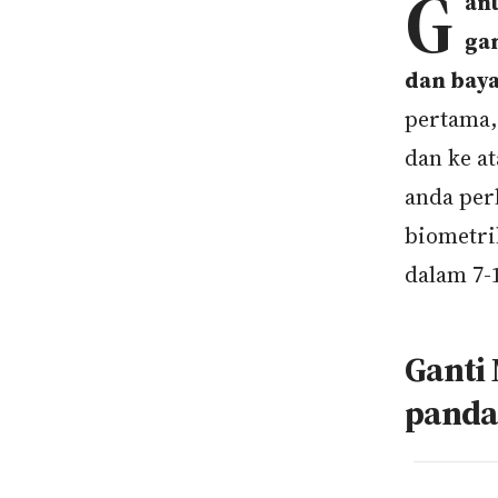
G
an
ga
dan baya
pertama,
dan ke at
anda per
biometri
dalam 7-1
Ganti 
pand