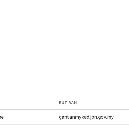
BUTIRAN
ne
gantianmykad.jpn.gov.my