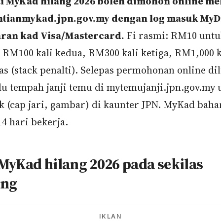
ti MyKad hilang 2026 boleh dimohon online me
ntianmykad.jpn.gov.my dengan log masuk MyDi
ran kad Visa/Mastercard.
Fi rasmi: RM10 untuk
 RM100 kali kedua, RM300 kali ketiga, RM1,000
as (stack penalti). Selepas permohonan online di
lu tempah janji temu di mytemujanji.jpn.gov.my 
k (cap jari, gambar) di kaunter JPN. MyKad baha
4 hari bekerja.
MyKad hilang 2026 pada sekilas
ang
IKLAN