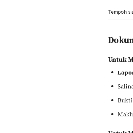
Tempoh si
Dokum
Untuk M
Lapo
Salin
Bukti
Maklu