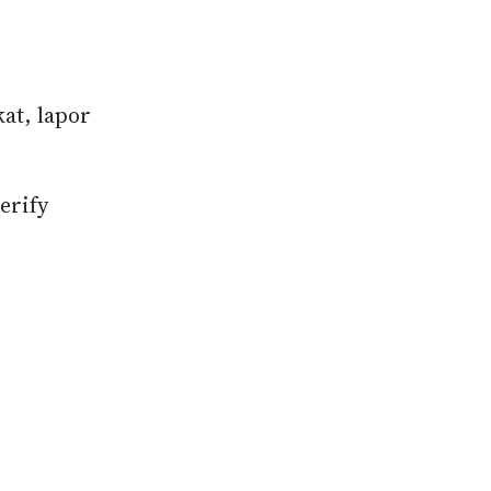
kat, lapor
erify