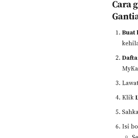
Cara g
Ganti
Buat 
kehil
Dafta
MyKad
Lawa
Klik
Sahka
Isi b
Se