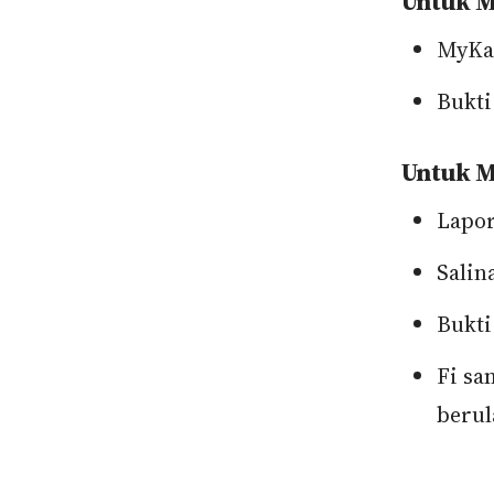
Untuk M
MyKad
Bukti
Untuk M
Lapor
Salin
Bukti
Fi sa
berul