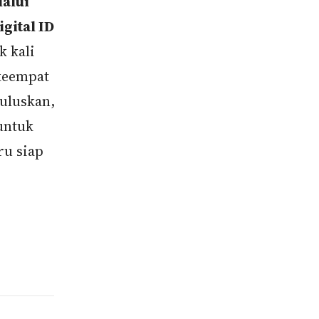
lalui
gital ID
 kali
 keempat
luluskan,
untuk
ru siap