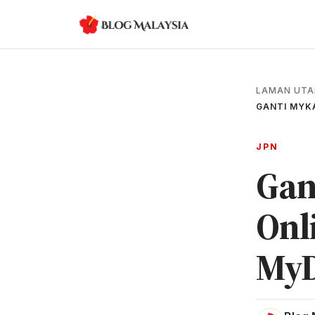
LAMAN UT
GANTI MYKA
JPN
Gan
Onl
MyD