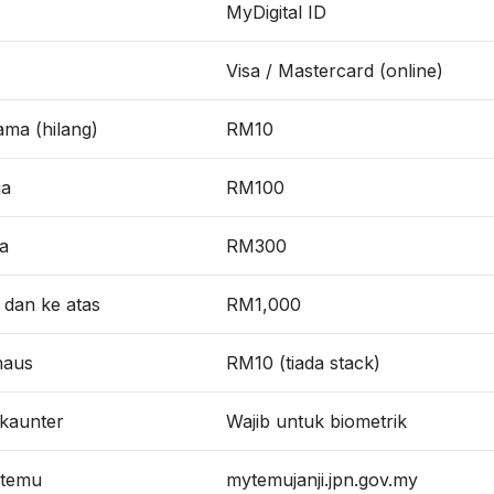
MyDigital ID
Visa / Mastercard (online)
tama (hilang)
RM10
ua
RM100
ga
RM300
 dan ke atas
RM1,000
haus
RM10 (tiada stack)
 kaunter
Wajib untuk biometrik
i temu
mytemujanji.jpn.gov.my