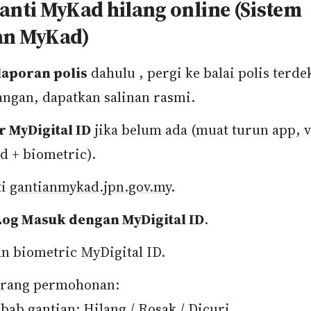
anti MyKad hilang online (Sistem
an MyKad)
laporan polis
dahulu , pergi ke balai polis terde
angan, dapatkan salinan rasmi.
r MyDigital ID
jika belum ada (muat turun app, v
 + biometric).
ti
gantianmykad.jpn.gov.my
.
Log Masuk dengan MyDigital ID
.
n biometric MyDigital ID.
orang permohonan:
bab gantian: Hilang / Rosak / Dicuri