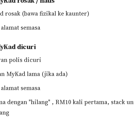
yKad rosak / haus
 rosak (bawa fizikal ke kaunter)
 alamat semasa
yKad dicuri
an polis dicuri
an MyKad lama (jika ada)
 alamat semasa
ma dengan "hilang" , RM10 kali pertama, stack u
ang