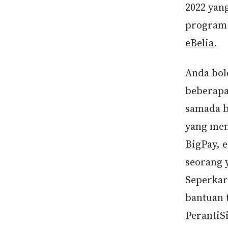
2022 yan
program 
eBelia
.
Anda bo
beberapa
samada 
yang men
BigPay
,
e
seorang y
Seperkara
bantuan 
PerantiS