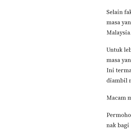
Selain f
masa yang
Malaysia
Untuk le
masa yan
Ini term
diambil m
Macam ma
Permohon
nak bagi