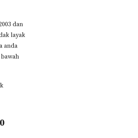
2003 dan
dak layak
a anda
h bawah
ak
50