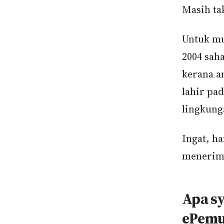
Masih t
Untuk mu
2004 saha
kerana a
lahir pa
lingkung
Ingat, h
menerima
Apa sy
ePemu