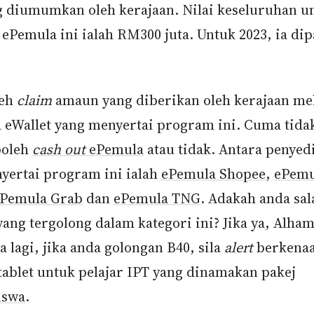
g diumumkan oleh kerajaan. Nilai keseluruhan u
ePemula ini ialah RM300 juta. Untuk 2023, ia dip
leh
claim
amaun yang diberikan oleh kerajaan mel
 eWallet yang menyertai program ini. Cuma tidak
boleh
cash out
ePemula
atau tidak. Antara penyedi
yertai program ini ialah
ePemula Shopee
,
ePemu
Pemula Grab
dan
ePemula TNG
. Adakah anda sal
ang tergolong dalam kategori ini? Jika ya, Alham
 lagi, jika anda golongan B40, sila
alert
berkena
tablet untuk pelajar IPT yang dinamakan pakej
iswa
.