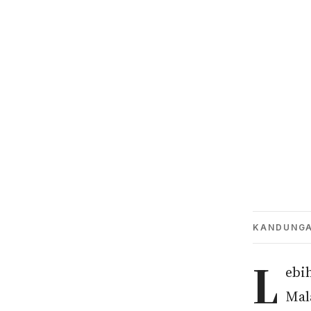
KANDUNG
L
ebi
Mal