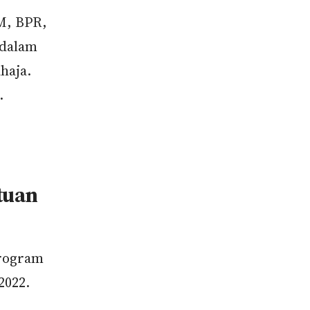
1M, BPR,
 dalam
haja.
.
tuan
program
2022.