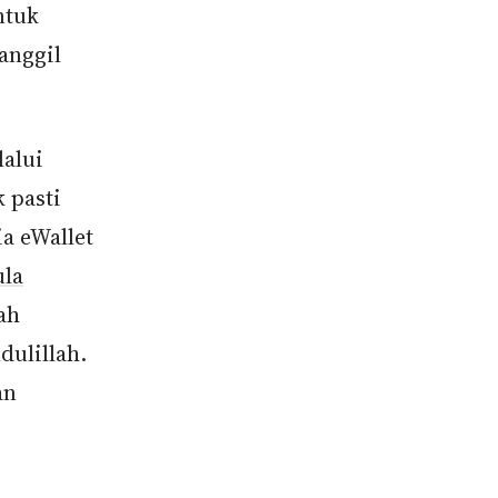
ntuk
anggil
alui
 pasti
a eWallet
la
ah
dulillah.
an