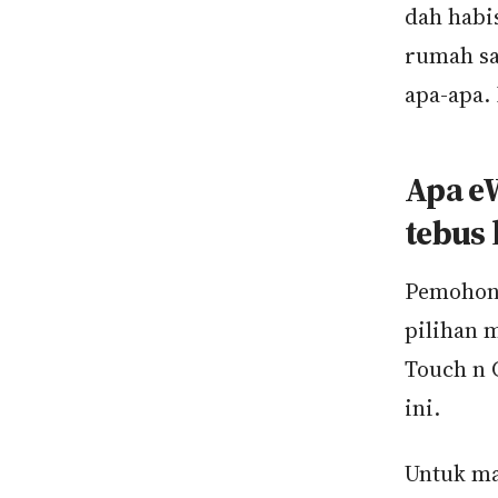
dah habi
rumah sa
apa-apa. 
Apa e
tebus 
Pemohon 
pilihan 
Touch n 
ini.
Untuk ma