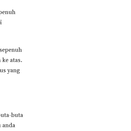
epenuh
i
 sepenuh
ke atas.
sus yang
buta-buta
u anda