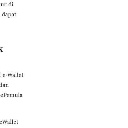
ur di
 dapat
k
e-Wallet
 dan
m ePemula
eWallet