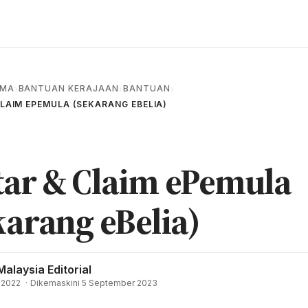
AMA
BANTUAN KERAJAAN
BANTUAN
›
›
›
LAIM EPEMULA (SEKARANG EBELIA)
tar & Claim ePemula
karang eBelia)
Malaysia Editorial
l 2022
·
Dikemaskini 5 September 2023