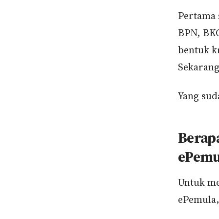
Pertama 
BPN, BKC
bentuk k
Sekarang
Yang sud
Berapa
ePemu
Untuk me
ePemula,