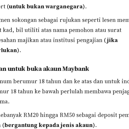
ort
(untuk bukan warganegara)
.
en sokongan sebagai rujukan seperti lesen me
t kad, bil utiliti atas nama pemohon atau surat
sahan majikan atau institusi pengajian
(jika
rlukan)
.
an untuk buka akaun Maybank
um berumur 18 tahun dan ke atas dan untuk in
ur 18 tahun ke bawah perlulah membawa penja
ama.
sebanyak RM20 hingga RM50 sebagai deposit pe
n
(bergantung kepada jenis akaun)
.