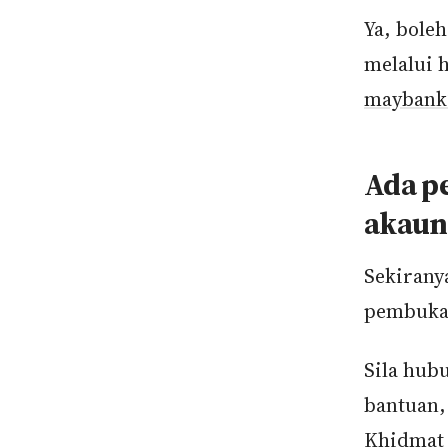
Ya, bole
melalui 
maybank
Ada pe
akaun
Sekirany
pembukaa
Sila hub
bantuan,
Khidmat