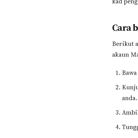
kad peng
Cara 
Berikut 
akaun Ma
Bawa 
Kunj
anda.
Ambil
Tungg