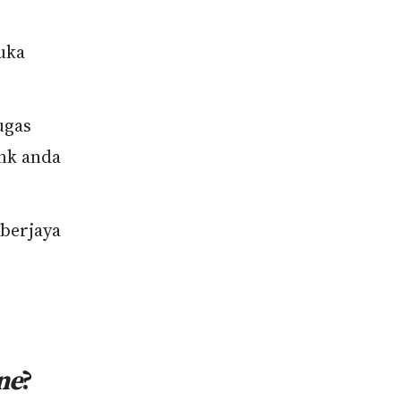
uka
ugas
nk anda
 berjaya
ne
?