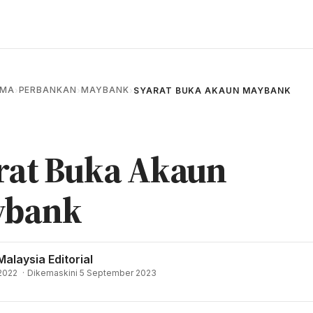
AMA
PERBANKAN
MAYBANK
›
›
›
SYARAT BUKA AKAUN MAYBANK
rat Buka Akaun
ybank
Malaysia Editorial
2022
·
Dikemaskini 5 September 2023