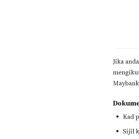
Jika and
mengikut
Maybank 
Dokumen
Kad p
Sijil 