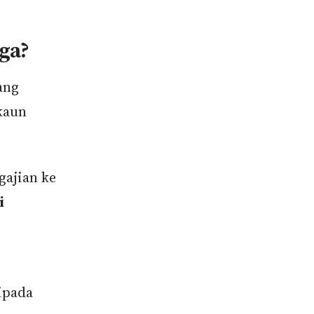
uga?
ang
kaun
gajian ke
i
ipada