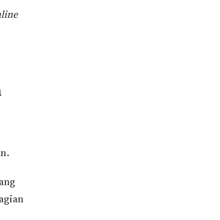
line
a
n.
rang
agian