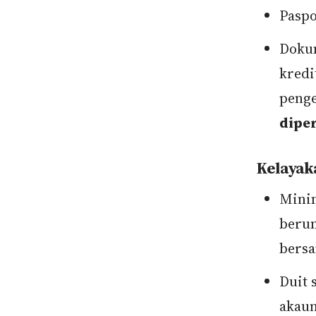
Pasp
Dokum
kredi
penge
dipe
Kelayak
Minim
berum
bers
Duit 
akau