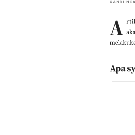
KANDUNG
A
rti
ak
melakuka
Apa s