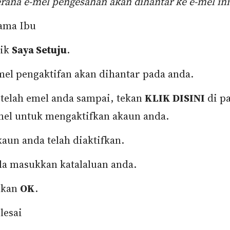
rana e-mel pengesahan akan dihantar ke e-mel ini
ama Ibu
lik
Saya Setuju
.
el pengaktifan akan dihantar pada anda.
telah emel anda sampai, tekan
KLIK DISINI
di p
el untuk mengaktifkan akaun anda.
aun anda telah diaktifkan.
la masukkan katalaluan anda.
ekan
OK
.
lesai