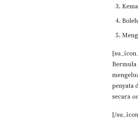
Kemas
Boleh
Menge
[su_icon_
Bermula 
mengelua
penyata 
secara
on
[/su_ico