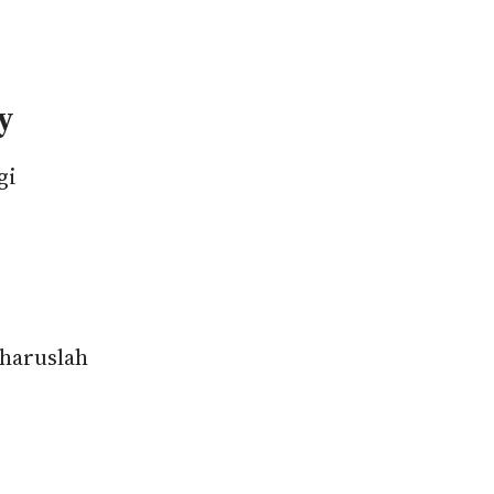
y
gi
haruslah