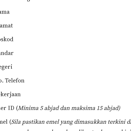
ama
lamat
oskod
andar
egeri
. Telefon
ekerjaan
er ID (
Minima 5 abjad dan maksima 15 abjad)
el (
Sila pastikan emel yang dimasukkan terkini d