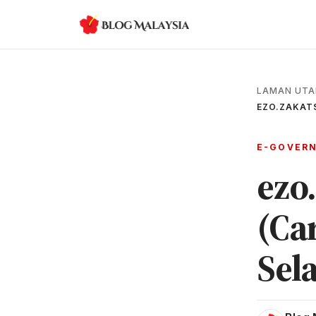
LAMAN UT
EZO.ZAKAT
E-GOVER
ezo
(Ca
Sel