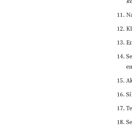
ke
N
K
Em
Se
em
Ak
Si
T
Se