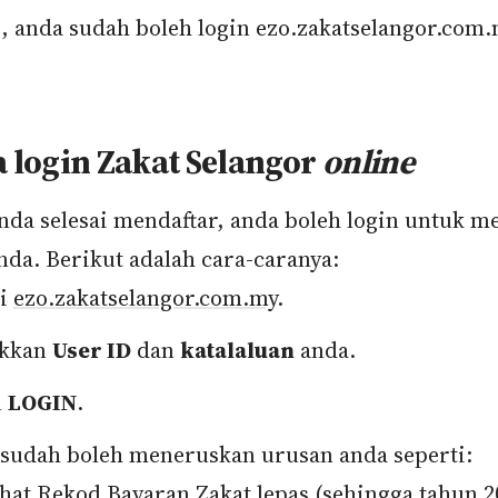
, anda sudah boleh login ezo.zakatselangor.com
a login Zakat Selangor
online
anda selesai mendaftar, anda boleh login untuk 
nda. Berikut adalah cara-caranya:
ri
ezo.zakatselangor.com.my
.
kkan
User ID
dan
katalaluan
anda.
n
LOGIN
.
sudah boleh meneruskan urusan anda seperti:
hat Rekod Bayaran Zakat lepas (sehingga tahun 2