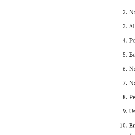
N
A
P
B
N
No
P
Us
Em