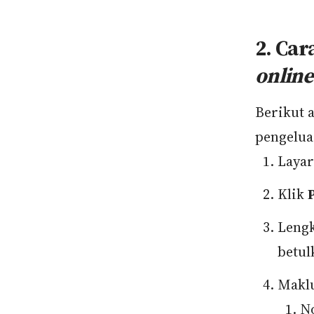
2. Car
onlin
Berikut 
pengelua
Laya
Klik
Lengk
betul
Maklu
N