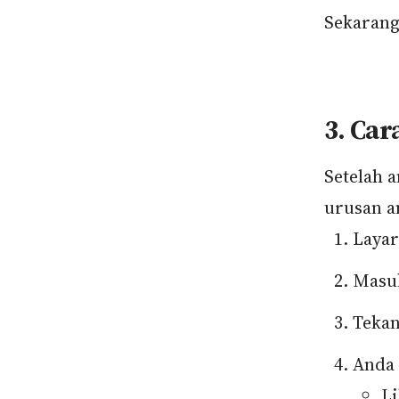
Sekarang
3. Car
Setelah 
urusan a
Laya
Masu
Teka
Anda 
Li