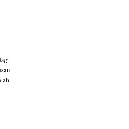
lagi
usan
alah