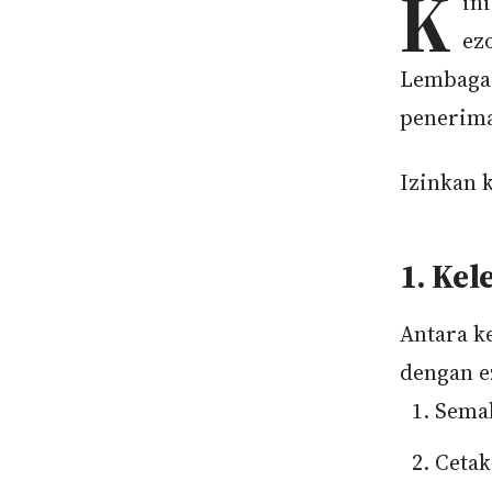
K
in
ez
Lembaga 
penerima
Izinkan 
1. Ke
Antara k
dengan e
Semak
Cetak