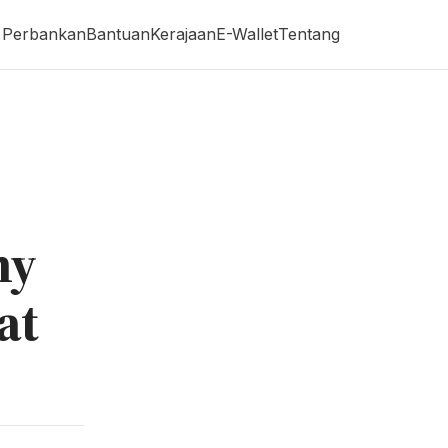
Perbankan
Bantuan
Kerajaan
E-Wallet
Tentang
my
at