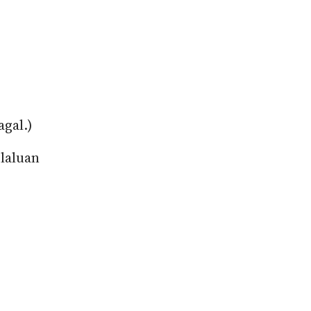
agal.)
 laluan