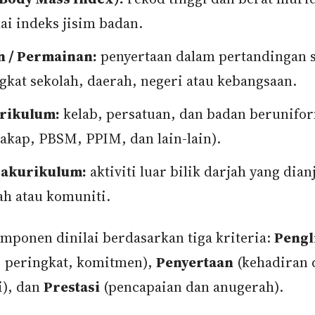
ai indeks jisim badan.
n / Permainan:
penyertaan dalam pertandingan 
gkat sekolah, daerah, negeri atau kebangsaan.
rikulum:
kelab, persatuan, dan badan berunifo
akap, PBSM, PPIM, dan lain-lain).
rakurikulum:
aktiviti luar bilik darjah yang dia
ah atau komuniti.
omponen dinilai berdasarkan tiga kriteria:
Pengl
, peringkat, komitmen),
Penyertaan
(kehadiran 
i), dan
Prestasi
(pencapaian dan anugerah).