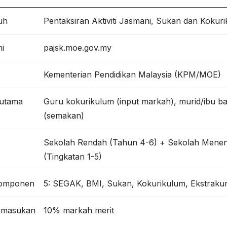
uh
Pentaksiran Aktiviti Jasmani, Sukan dan Kokur
mi
pajsk.moe.gov.my
Kementerian Pendidikan Malaysia (KPM/MOE)
utama
Guru kokurikulum (input markah), murid/ibu b
(semakan)
Sekolah Rendah (Tahun 4-6) + Sekolah Mene
(Tingkatan 1-5)
komponen
5: SEGAK, BMI, Sukan, Kokurikulum, Ekstraku
emasukan
10% markah merit