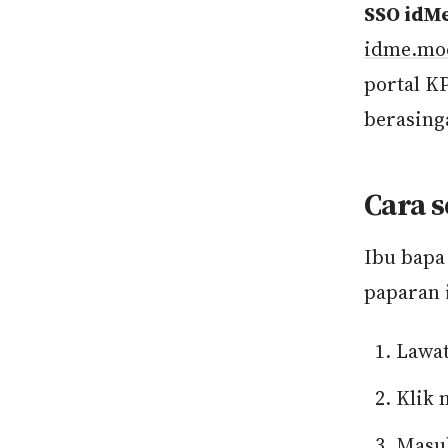
SSO idMe
idme.mo
portal K
berasing
Cara 
Ibu bapa
paparan 
Lawat
Klik
Masuk