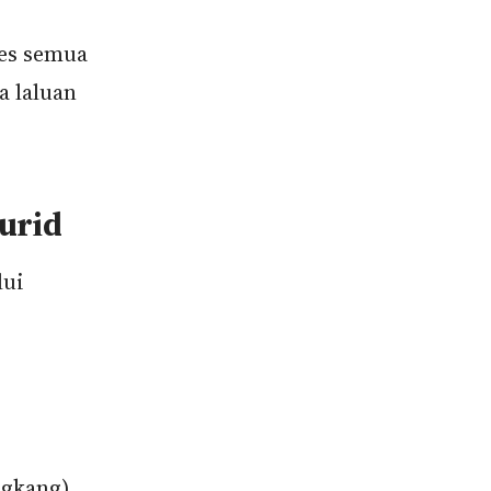
ses semua
a laluan
urid
lui
gkang).