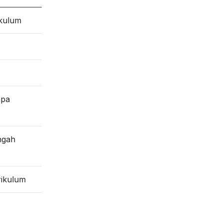
ikulum
apa
ngah
rikulum