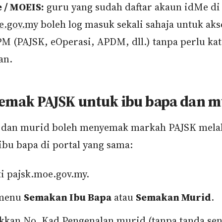
 / MOEIS:
guru yang sudah daftar akaun idMe di
e.gov.my
boleh log masuk sekali sahaja untuk ak
PM (PAJSK, eOperasi, APDM, dll.) tanpa perlu kat
an.
semak PAJSK untuk ibu bapa dan m
 dan murid boleh menyemak markah PAJSK mela
ibu bapa di portal yang sama:
i pajsk.moe.gov.my.
 menu
Semakan Ibu Bapa
atau
Semakan Murid
.
kan No. Kad Pengenalan murid (tanpa tanda sen