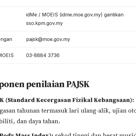
idMe / MOEIS (idme.moe.gov.my) gantikan
sso.kpm.gov.my
ongan
pajsk@moe.gov.my
MOEIS
03-8884 3736
ponen penilaian PAJSK
K (Standard Kecergasan Fizikal Kebangsaan):
gasan tahunan termasuk lari ulang-alik, ujian oto
biliti, dan daya tahan.
Body Mass Index):
rekod tinggi dan berat muri