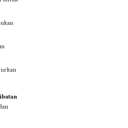
sukan
rm
njurkan
ibatan
dan