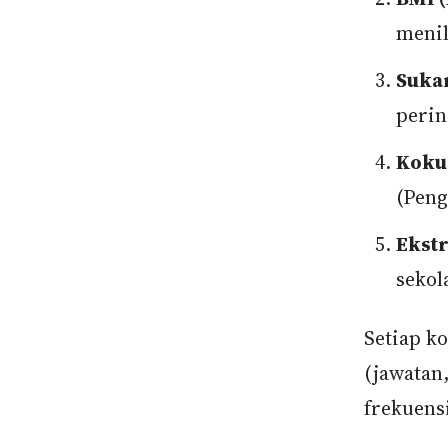
menil
Suka
perin
Koku
(Peng
Ekst
sekol
Setiap k
(jawatan
frekuens