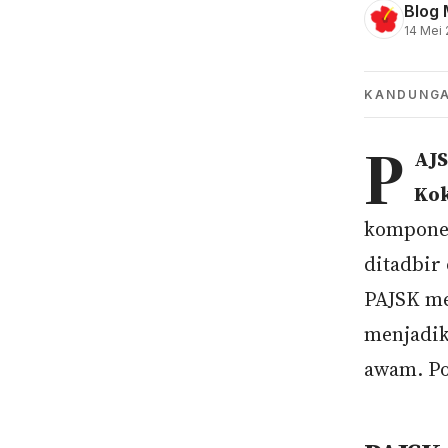
Blog 
14 Mei
KANDUNG
P
AJS
Ko
komponen
ditadbir
PAJSK m
menjadik
awam. Po