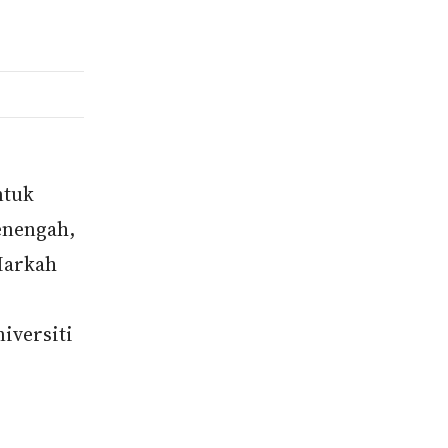
ntuk
enengah,
Markah
iversiti