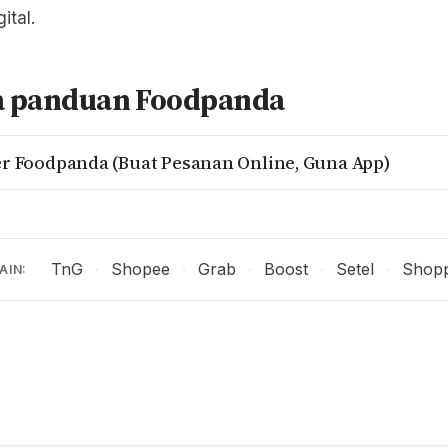
ital.
 panduan Foodpanda
r Foodpanda (Buat Pesanan Online, Guna App)
TnG
Shopee
Grab
Boost
Setel
Shopp
·
·
·
·
·
AIN: