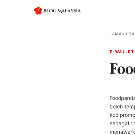
LAMAN UT
E-WALLET
Foo
Foodpanda
boleh tem
kod promo
sebagai ri
menawarka