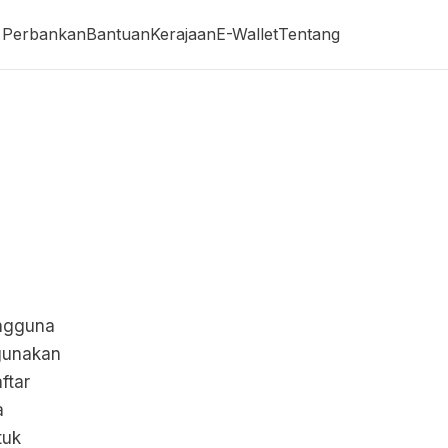
Perbankan
Bantuan
Kerajaan
E-Wallet
Tentang
engguna
 gunakan
ftar
a
tuk