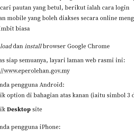
ari pautan yang betul, berikut ialah cara login
an mobile yang boleh diakses secara online men
imbit biasa
load
dan
install
browser Google Chrome
as siap semuanya, layari laman web rasmi ini:
://www.eperolehan.gov.my
anda pengguna Android:
ik option di bahagian atas kanan (iaitu simbol 3 
lik
Desktop
site
anda pengguna iPhone: