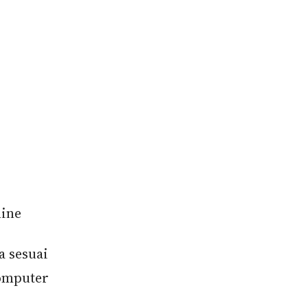
line
a sesuai
omputer