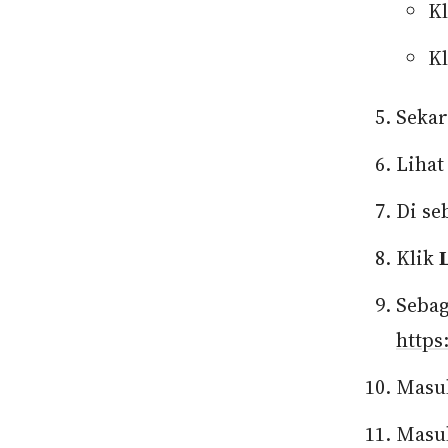
Kl
K
Sekar
Lihat
Di se
Klik
Sebag
https
Masu
Masu