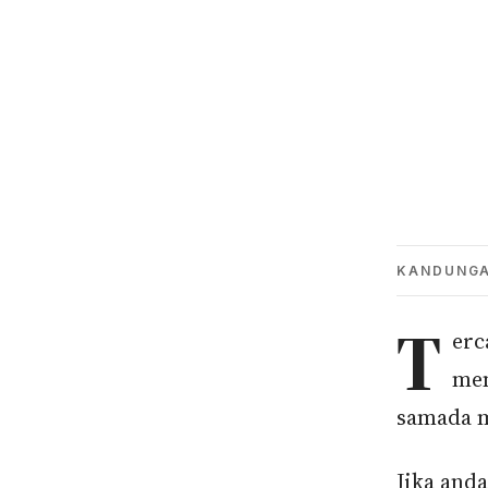
KANDUNG
T
erc
mem
samada 
Jika anda