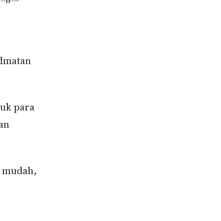
dmatan
tuk para
an
h mudah,