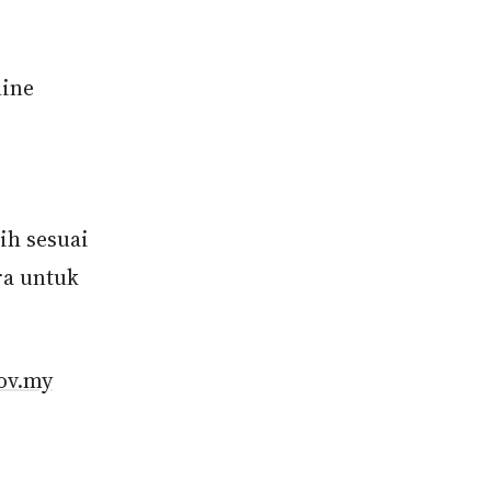
line
ih sesuai
ra untuk
ov.my