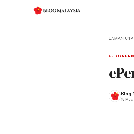
LAMAN UT
E-GOVER
ePe
Blog 
15 Mac