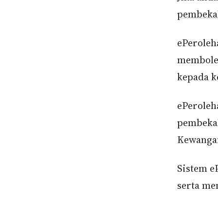
pembeka
ePeroleh
membole
kepada k
ePeroleh
pembekal
Kewangan
Sistem e
serta me