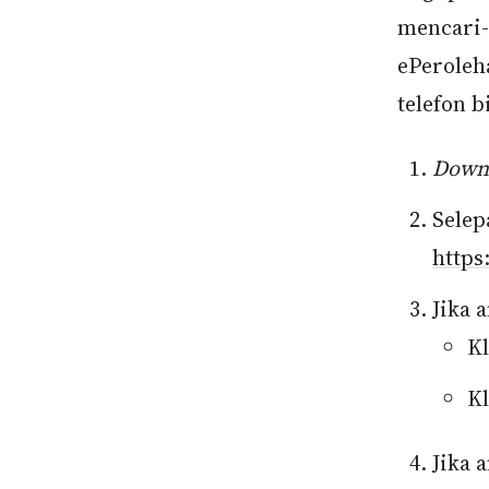
mencari-c
ePeroleh
telefon b
Down
Selep
https
Jika 
Kl
K
Jika 