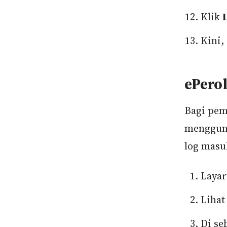
Klik
Kini,
ePero
Bagi pem
mengguna
log masu
Layar
Lihat
Di se