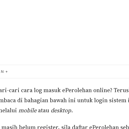
AN
ari-cari cara log masuk ePerolehan online? Teru
baca di bahagian bawah ini untuk login sistem 
melalui
mobile
atau
desktop
.
 masih belum register, sila
daftar ePerolehan se