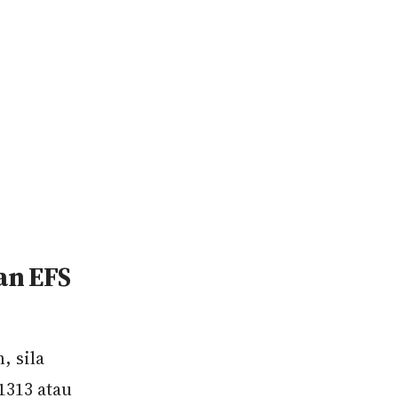
an EFS
, sila
1313 atau