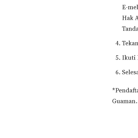
E-me
Hak 
Tand
Tekan
Ikuti
Seles
*Pendaft
Guaman. 