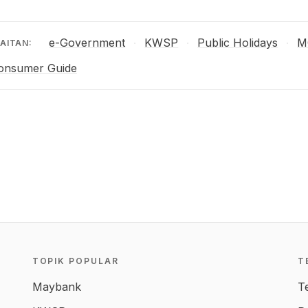
e-Government
KWSP
Public Holidays
M
·
·
·
AITAN:
onsumer Guide
TOPIK POPULAR
T
Maybank
T