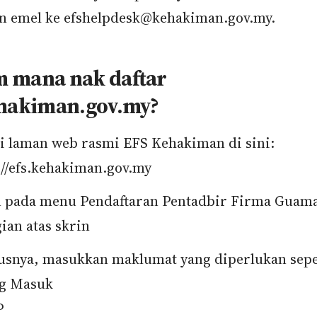
n emel ke efshelpdesk@kehakiman.gov.my.
 mana nak daftar
ehakiman.gov.my?
i laman web rasmi EFS Kehakiman di sini:
://efs.kehakiman.gov.my
 pada menu Pendaftaran Pentadbir Firma Guama
ian atas skrin
usnya, masukkan maklumat yang diperlukan sepe
og Masuk
P