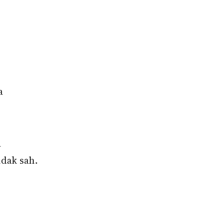
a
a
dak sah.