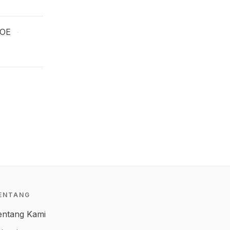
OE
·
ENTANG
entang Kami