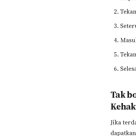
Tekan
Seter
Masuk
Tekan
Seles
Tak bo
Kehak
Jika ter
dapatkan