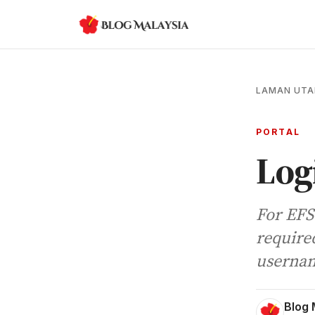
LAMAN UT
PORTAL
Log
For EFS
required
usernam
Blog 