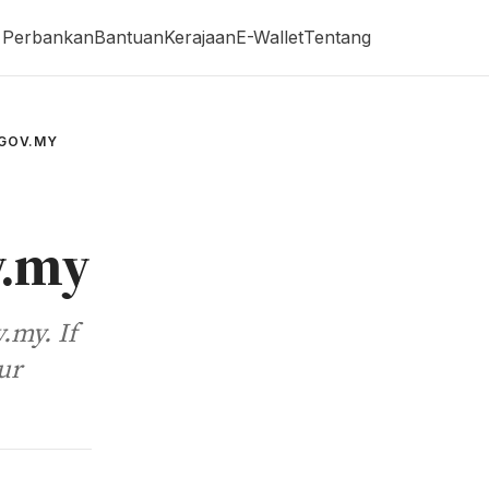
Perbankan
Bantuan
Kerajaan
E-Wallet
Tentang
.GOV.MY
v.my
.my. If
ur