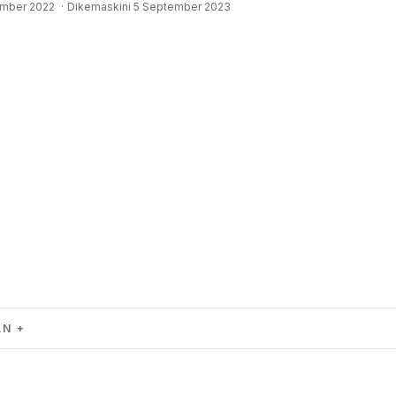
mber 2022
·
Dikemaskini 5 September 2023
AN