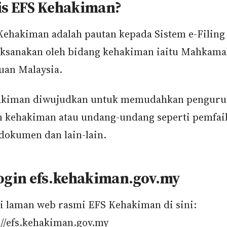
is EFS Kehakiman?
Kehakiman adalah pautan kepada Sistem e-Filing
aksanakan oleh bidang kehakiman iaitu Mahkam
uan Malaysia.
akiman diwujudkan untuk memudahkan penguru
n kehakiman atau undang-undang seperti pemfail
dokumen dan lain-lain.
login efs.kehakiman.gov.my
i laman web rasmi EFS Kehakiman di sini:
://efs.kehakiman.gov.my