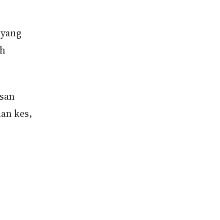
 yang
ah
san
an kes,