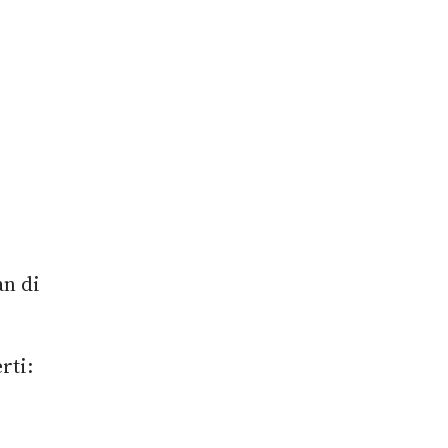
n di
rti: