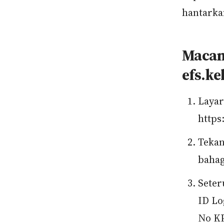
hantarka
Macam
efs.k
Layar
https
Tekan
bahag
Seter
ID L
No K