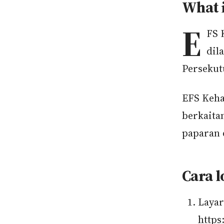
What 
E
FS 
dil
Persekut
EFS Keh
berkaita
paparan 
Cara 
Layar
https