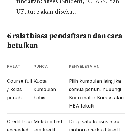
tindakan: akses iStudent, iCLASS, dan
UFuture akan disekat.
6 ralat biasa pendaftaran dan cara
betulkan
RALAT
PUNCA
PENYELESAIAN
Course full
Kuota
Pilih kumpulan lain; jika
/ kelas
kumpulan
semua penuh, hubungi
penuh
habis
Koordinator Kursus atau
HEA fakulti
Credit hour
Melebihi had
Drop satu kursus atau
exceeded
jam kredit
mohon overload kredit