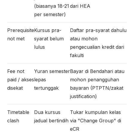
(biasanya 18-21
dari HEA
per semester)
Prerequisite
Kursus pra-
Daftar pra-syarat dahulu
not met
syarat belum
atau mohon
lulus
pengecualian kredit dari
fakulti
Fee not
Yuran semester
Bayar di Bendahari atau
paid / akses
lepas
mohon penangguhan
disekat
tertunggak
bayaran (PTPTN/zakat
justification)
Timetable
Dua kursus
Tukar kumpulan kelas
clash
jadual bertindih
via "Change Group" di
eCR