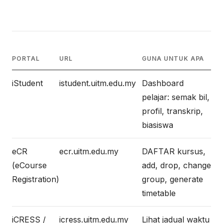
PORTAL
URL
GUNA UNTUK APA
iStudent
istudent.uitm.edu.my
Dashboard
pelajar: semak bil,
profil, transkrip,
biasiswa
eCR
ecr.uitm.edu.my
DAFTAR kursus,
(eCourse
add, drop, change
Registration)
group, generate
timetable
iCRESS /
icress.uitm.edu.my
Lihat jadual waktu