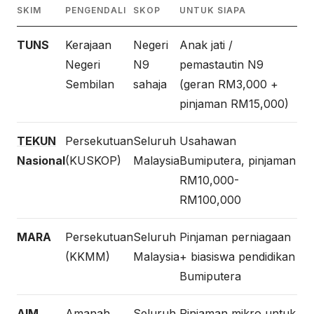
SKIM
PENGENDALI
SKOP
UNTUK SIAPA
TUNS
Kerajaan
Negeri
Anak jati /
Negeri
N9
pemastautin N9
Sembilan
sahaja
(geran RM3,000 +
pinjaman RM15,000)
TEKUN
Persekutuan
Seluruh
Usahawan
Nasional
(KUSKOP)
Malaysia
Bumiputera, pinjaman
RM10,000-
RM100,000
MARA
Persekutuan
Seluruh
Pinjaman perniagaan
(KKMM)
Malaysia
+ biasiswa pendidikan
Bumiputera
AIM
Amanah
Seluruh
Pinjaman mikro untuk