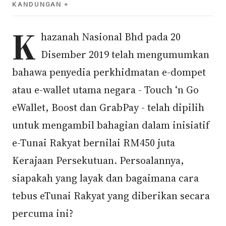
KANDUNGAN
K
hazanah Nasional Bhd pada 20
Disember 2019 telah mengumumkan
bahawa penyedia perkhidmatan e-dompet
atau e-wallet utama negara - Touch ‘n Go
eWallet, Boost dan GrabPay - telah dipilih
untuk mengambil bahagian dalam inisiatif
e-Tunai Rakyat bernilai RM450 juta
Kerajaan Persekutuan. Persoalannya,
siapakah yang layak dan bagaimana cara
tebus eTunai Rakyat yang diberikan secara
percuma ini?