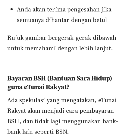
Anda akan terima pengesahan jika
semuanya dihantar dengan betul
Rujuk gambar bergerak-gerak dibawah
untuk memahami dengan lebih lanjut.
Bayaran BSH (Bantuan Sara Hidup)
guna eTunai Rakyat?
Ada spekulasi yang mengatakan, eTunai
Rakyat akan menjadi cara pembayaran
BSH, dan tidak lagi menggunakan bank-
bank lain seperti BSN.