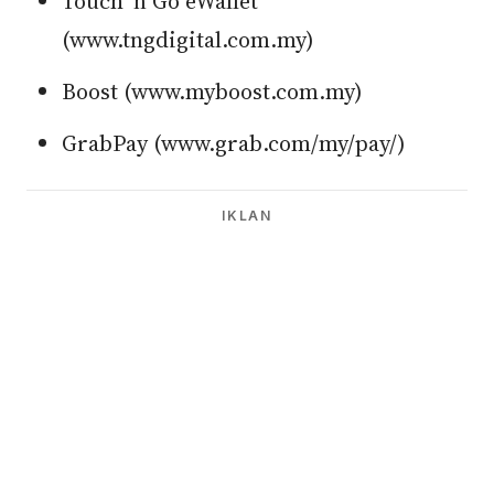
Touch 'n Go eWallet
(www.tngdigital.com.my)
Boost (www.myboost.com.my)
GrabPay (www.grab.com/my/pay/)
IKLAN