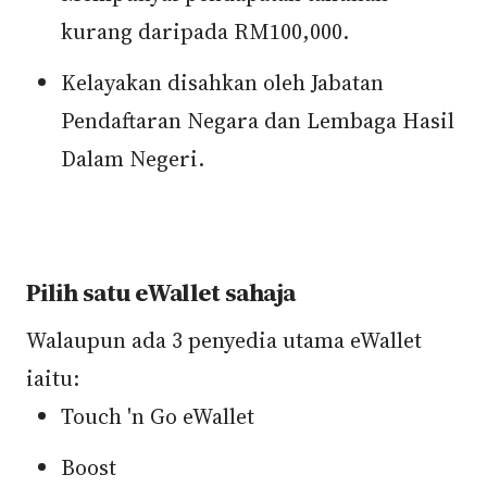
kurang daripada RM100,000.
Kelayakan disahkan oleh Jabatan
Pendaftaran Negara dan Lembaga Hasil
Dalam Negeri.
Pilih satu eWallet sahaja
Walaupun ada 3 penyedia utama eWallet
iaitu:
Touch 'n Go eWallet
Boost