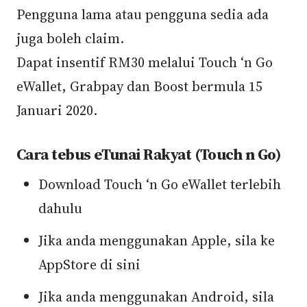
Pengguna lama atau pengguna sedia ada
juga boleh claim.
Dapat insentif RM30 melalui Touch ‘n Go
eWallet, Grabpay dan Boost bermula 15
Januari 2020.
Cara tebus eTunai Rakyat (Touch n Go)
Download Touch ‘n Go eWallet terlebih
dahulu
Jika anda menggunakan Apple, sila ke
AppStore di
sini
Jika anda menggunakan Android, sila