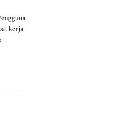
 Pengguna
at kerja
b