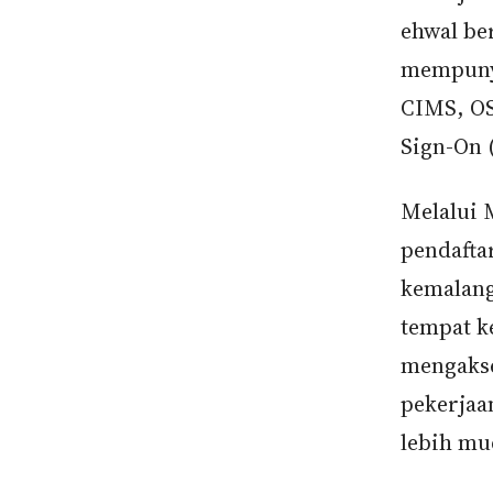
ehwal be
mempunya
CIMS, OS
Sign-On 
Melalui
pendafta
kemalang
tempat 
mengakse
pekerjaa
lebih mu