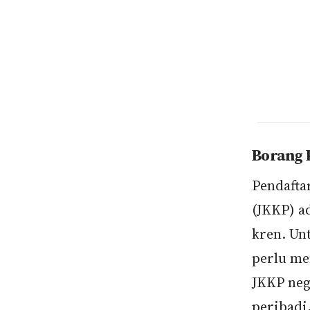
Borang 
Pendafta
(JKKP) a
kren. Un
perlu me
JKKP neg
peribadi