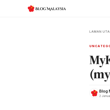
LAMAN UT
UNCATEG
My
(my
Blog 
2 Janua