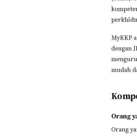
kompeten
perkhidma
MyKKP ad
dengan J
mengurus
mudah da
Kompe
Orang y
Orang ya