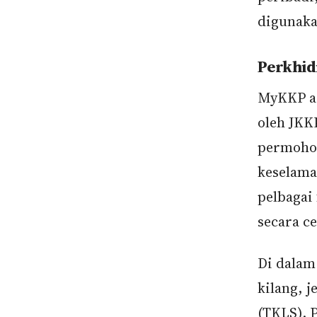
digunaka
Perkhi
MyKKP ad
oleh JK
permohon
keselama
pelbagai
secara c
Di dalam
kilang, j
(TKLS). 