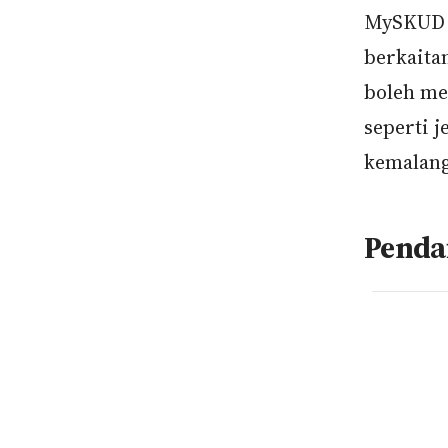
MySKUD p
berkaita
boleh me
seperti 
kemalan
Penda