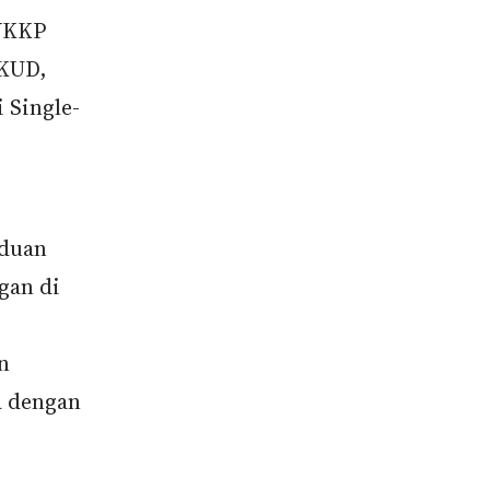
MYKKP
SKUD,
 Single-
aduan
gan di
n
a dengan