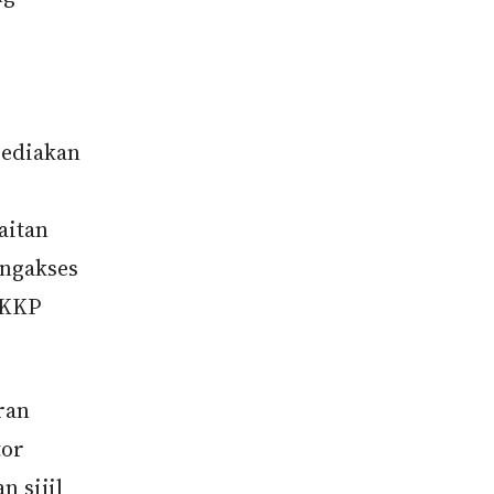
sediakan
aitan
engakses
JKKP
ran
tor
 sijil