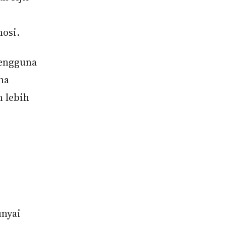
mosi.
engguna
na
 lebih
unyai