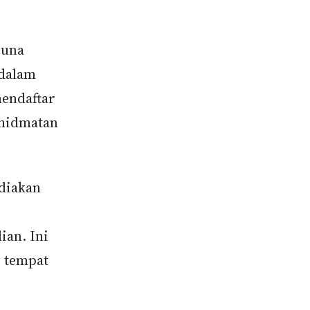
guna
dalam
mendaftar
khidmatan
ediakan
ian. Ini
 tempat