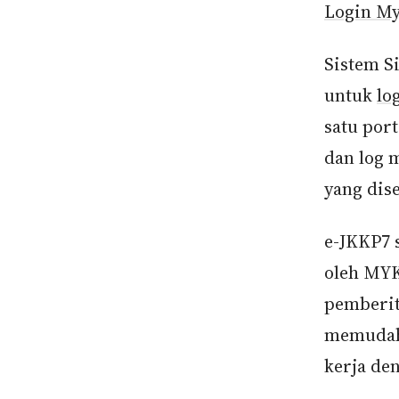
Login M
Sistem S
untuk
lo
satu por
dan log 
yang dis
e-JKKP7 
oleh MY
pemberit
memudah
kerja den