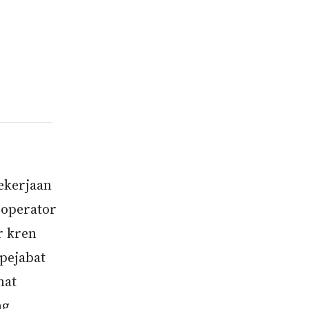
ekerjaan
 operator
r kren
pejabat
mat
ng