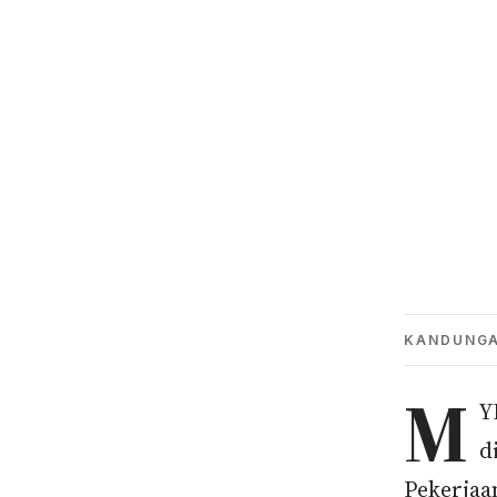
KANDUNG
M
Y
d
Pekerjaa