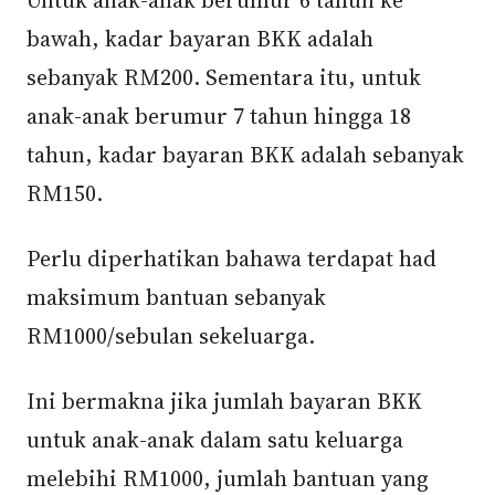
Untuk anak-anak berumur 6 tahun ke
bawah, kadar bayaran BKK adalah
sebanyak RM200. Sementara itu, untuk
anak-anak berumur 7 tahun hingga 18
tahun, kadar bayaran BKK adalah sebanyak
RM150.
Perlu diperhatikan bahawa terdapat had
maksimum bantuan sebanyak
RM1000/sebulan sekeluarga.
Ini bermakna jika jumlah bayaran BKK
untuk anak-anak dalam satu keluarga
melebihi RM1000, jumlah bantuan yang